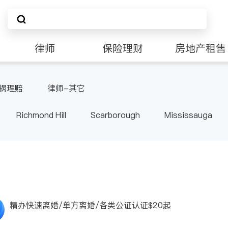
律师
保险理财
房地产租售
祸理赔
律师-其它
Richmond Hill
Scarborough
Mississauga
ville
Kitchener
Newmarket
Etobicoke
le
Waterloo
Guelph
Burlington
Ajax
Pickering
Concord
Port Perry
King
ON
精办快速离婚/单方离婚/各类公证认证$20起