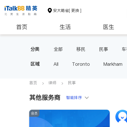
安大略省
[ 更换 ]
首页
生活
医生
建筑装修
分类
全部
移民
民事
车
区域
All
Toronto
Markham
Thornhill
Brampton
Oak
Aurora
Stouffville
Map
首页
律师
民事
Oshawa
Niagara Falls
其他服务商
智能排序
会员