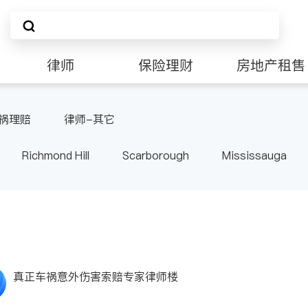
律师
保险理财
房地产租售
祸理赔
律师-其它
Richmond Hill
Scarborough
Mississauga
ville
Kitchener
Newmarket
Etobicoke
le
Waterloo
Guelph
Burlington
Ajax
Pickering
Concord
Port Perry
King
ON
真正车祸意外伤害索赔专家律师楼