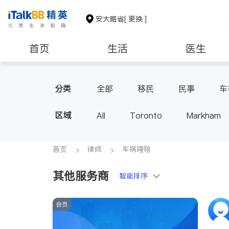
安大略省
[ 更换 ]
首页
生活
医生
建筑装修
分类
全部
移民
民事
车
区域
All
Toronto
Markham
Thornhill
Brampton
Oak
Aurora
Stouffville
Map
首页
律师
车祸理赔
Oshawa
Niagara Falls
其他服务商
智能排序
会员