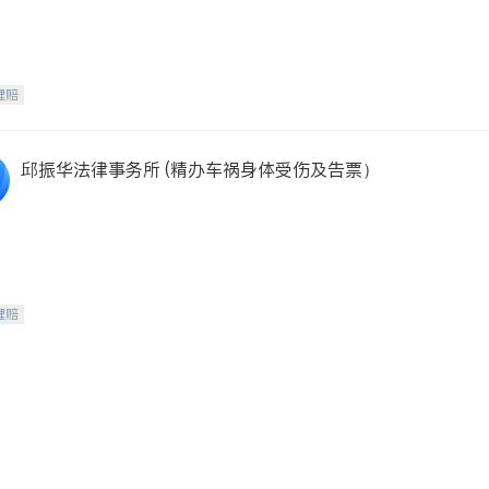
理赔
邱振华法律事务所 (精办车祸身体受伤及告票）
理赔