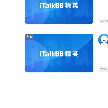
车祸
会员
车祸