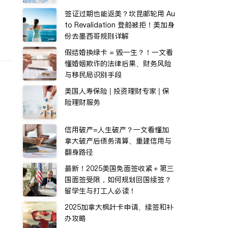
签证过期也能返美？坎昆邮轮用 Au
to Revalidation 登船被拒！美加身
份去墨西哥规则详解
假结婚换绿卡 = 毁一生？！一文看
懂婚姻欺诈的法律后果、财务风险
与移民局识别手段
美国人寿保险 | 投资理财专家 | 保
险理财服务
信用破产=人生破产？一文看懂加
拿大破产后债务清算、重建信用与
翻身路径
最新！2025美国免面签收紧＋第三
国面签受限，如何规划回国续签？
留学生与打工人必读！
2025加拿大枫叶卡申请、续签和补
办攻略