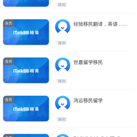
Etobicoke
Hamilton
移民
Windsor
Aurora
Stouffville
Maple
会员
经验移民翻译，英语，国
Waterloo
Guelph
语，见官面试，接送
Burlington
Ajax
移民
Vaughan
Whitby
Oshawa
Niagara Falls
会员
世嘉留学移民
Pickering
Concord
Port Perry
King
移民
ON - Other Cities
会员
鸿运移民留学
移民