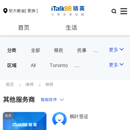
安大略省
[ 更换 ]
首页
生活
医生
律师
更多
分类
全部
移民
民事
车祸理赔
律师-其它
保险理财
房地产租售
更多
区域
All
Toronto
Markham
Richmond Hill
银行贷款
会计师
Scarborough
首页
律师
移民
Mississauga
Ottawa
其他服务商
建筑装修
智能排序
North York
Thornhill
Brampton
Oakville
会员
枫叶签证
Kitchener
Newmarket