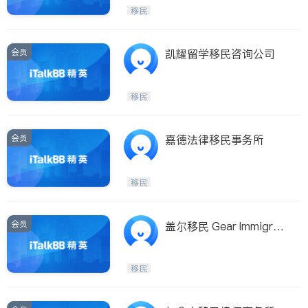
Etobicoke
Hamilton
移民
Windsor
Aurora
Stouffville
Maple
会员
凯耀留学移民咨询公司
Waterloo
Guelph
Burlington
Ajax
移民
Vaughan
Whitby
Oshawa
Niagara Falls
会员
嘉德法律移民事务所
Pickering
Concord
Port Perry
King
移民
ON - Other Cities
会员
盖尔移民 Gear Immigrati
on Consulting
移民