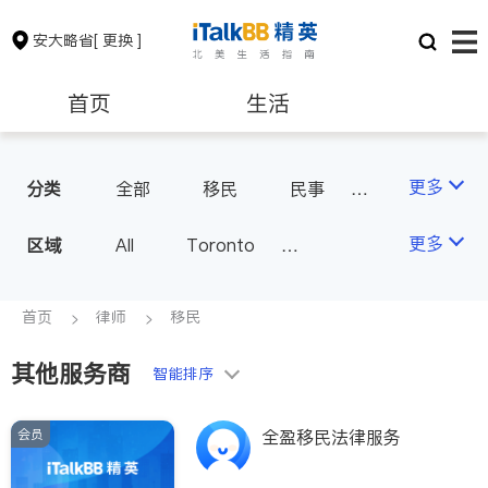
安大略省
[ 更换 ]
首页
生活
医生
律师
更多
分类
全部
移民
民事
车祸理赔
律师-其它
保险理财
房地产租售
更多
区域
All
Toronto
Markham
Richmond Hill
银行贷款
会计师
Scarborough
首页
律师
移民
Mississauga
Ottawa
其他服务商
建筑装修
智能排序
North York
Thornhill
Brampton
Oakville
会员
全盈移民法律服务
Kitchener
Newmarket