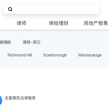
律师
保险理财
房地产租售
祸理赔
律师-其它
Richmond Hill
Scarborough
Mississauga
ville
Kitchener
Newmarket
Etobicoke
le
Waterloo
Guelph
Burlington
Ajax
Pickering
Concord
Port Perry
King
ON
全盈移民法律服务