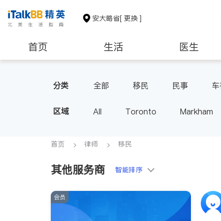
安大略省
[ 更换 ]
首页
生活
医生
建筑装修
分类
全部
移民
民事
车
区域
All
Toronto
Markham
Thornhill
Brampton
Oak
Aurora
Stouffville
Map
首页
律师
移民
Oshawa
Niagara Falls
其他服务商
智能排序
会员