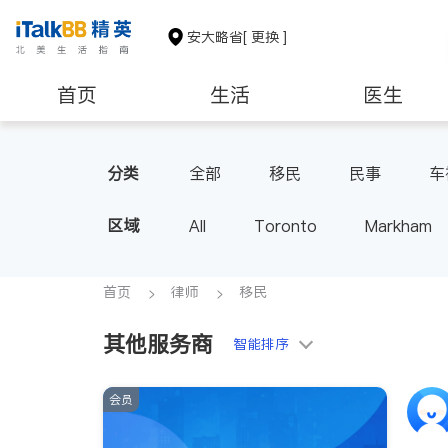
安大略省
[ 更换 ]
首页
生活
医生
建筑装修
分类
全部
移民
民事
车
区域
All
Toronto
Markham
Thornhill
Brampton
Oak
Aurora
Stouffville
Map
首页
律师
移民
Oshawa
Niagara Falls
其他服务商
智能排序
会员