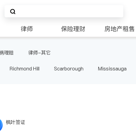
律师
保险理财
房地产租售
祸理赔
律师-其它
Richmond Hill
Scarborough
Mississauga
ville
Kitchener
Newmarket
Etobicoke
le
Waterloo
Guelph
Burlington
Ajax
Pickering
Concord
Port Perry
King
ON
枫叶签证