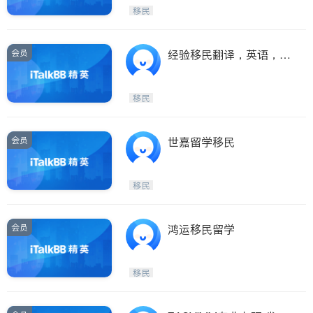
Etobicoke
Hamilton
移民
Windsor
Aurora
Stouffville
Maple
会员
经验移民翻译，英语，国
Waterloo
Guelph
语，见官面试，接送
Burlington
Ajax
移民
Vaughan
Whitby
Oshawa
Niagara Falls
会员
世嘉留学移民
Pickering
Concord
Port Perry
King
移民
ON - Other Cities
会员
鸿运移民留学
移民