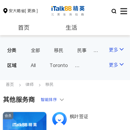
安大略省
[ 更换 ]
首页
生活
医生
律师
更多
分类
全部
移民
民事
车祸理赔
律师-其它
保险理财
房地产租售
更多
区域
All
Toronto
Markham
Richmond Hill
银行贷款
会计师
Scarborough
首页
律师
移民
Mississauga
Ottawa
其他服务商
建筑装修
智能排序
North York
Thornhill
Brampton
Oakville
会员
枫叶签证
Kitchener
Newmarket