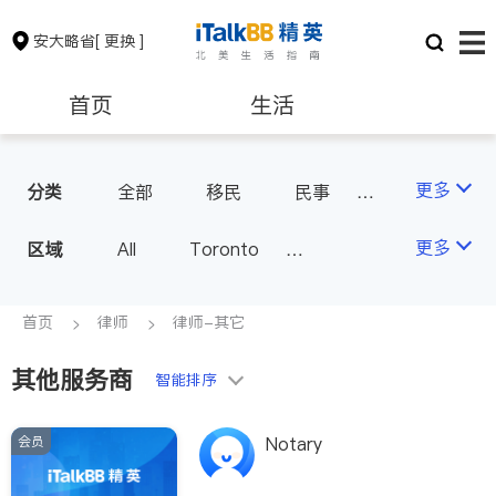
安大略省
[ 更换 ]
首页
生活
医生
律师
更多
分类
全部
移民
民事
车祸理赔
律师-其它
保险理财
房地产租售
更多
区域
All
Toronto
Markham
Richmond Hill
银行贷款
会计师
Scarborough
首页
律师
律师-其它
Mississauga
Ottawa
其他服务商
建筑装修
智能排序
North York
Thornhill
Brampton
Oakville
会员
Notary
Kitchener
Newmarket