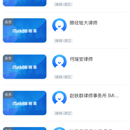
Etobicoke
Hamilton
律师-其它
Windsor
Aurora
Stouffville
Maple
会员
颜经铭大律师
Waterloo
Guelph
Burlington
Ajax
律师-其它
Vaughan
Whitby
Oshawa
Niagara Falls
会员
何瑞安律师
Pickering
Concord
Port Perry
King
律师-其它
ON - Other Cities
会员
赵轶群律师事务所 (Missi
ssauga / GTA)
律师-其它