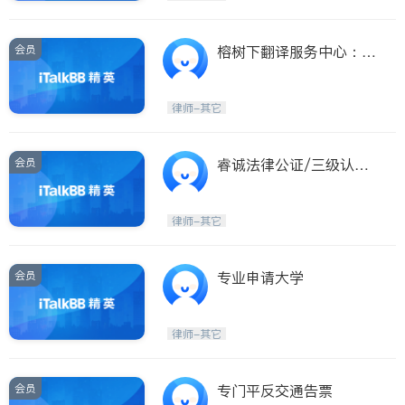
会员
榕树下翻译服务中心：英
语，国语，福州话。
律师-其它
会员
睿诚法律公证/三级认证/
房东租客/留学生监护/房
产委托/旅行同意书/宣誓
律师-其它
书/
会员
专业申请大学
律师-其它
会员
专门平反交通告票