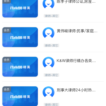
会员
陈季子律师公证,房屋生
意,民事家庭刑事
律师-其它
会员
黄伟峻律师:民事/家庭
法/刑事,房屋生意买卖
律师-其它
会员
K&W律师行精办各类刑
事案件
律师-其它
会员
刑事大律师24小时热线
服务
律师-其它