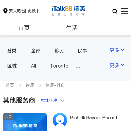
安大略省
[ 更换 ]
首页
生活
医生
律师
更多
分类
全部
移民
民事
车祸理赔
律师-其它
保险理财
房地产租售
更多
区域
All
Toronto
Markham
Richmond Hill
银行贷款
会计师
Scarborough
首页
律师
律师-其它
Mississauga
Ottawa
其他服务商
建筑装修
智能排序
North York
Thornhill
Brampton
Oakville
会员
Pichelli Rayner Barrister
Kitchener
Newmarket
& Solicitor