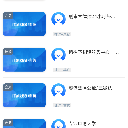
会员
刑事大律师24小时热线
服务
律师-其它
会员
榕树下翻译服务中心：英
语，国语，福州话。
律师-其它
会员
睿诚法律公证/三级认证/
房东租客/留学生监护/房
产委托/旅行同意书/宣誓
律师-其它
书/
会员
专业申请大学