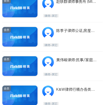
会员
赵轶群律师事务所 (Missi
ssauga / GTA)
律师-其它
会员
陈季子律师公证,房屋生
意,民事家庭刑事
律师-其它
会员
黄伟峻律师:民事/家庭
法/刑事,房屋生意买卖
律师-其它
会员
K&W律师行精办各类刑
事案件
律师-其它