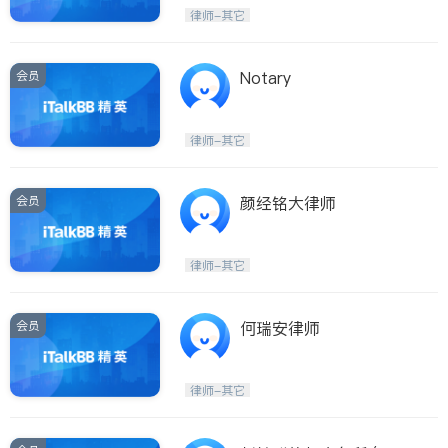
Etobicoke
Hamilton
律师-其它
Windsor
Aurora
Stouffville
Maple
会员
Notary
Waterloo
Guelph
Burlington
Ajax
律师-其它
Vaughan
Whitby
Oshawa
Niagara Falls
会员
颜经铭大律师
Pickering
Concord
Port Perry
King
律师-其它
ON - Other Cities
会员
何瑞安律师
律师-其它