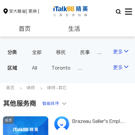
安大略省
[ 更换 ]
首页
生活
医生
律师
更多
分类
全部
移民
民事
车祸理赔
律师-其它
保险理财
房地产租售
更多
区域
All
Toronto
Markham
Richmond Hill
银行贷款
会计师
Scarborough
首页
律师
律师-其它
Mississauga
Ottawa
其他服务商
建筑装修
智能排序
North York
Thornhill
Brampton
Oakville
会员
Brazeau Seller's Employ
Kitchener
Newmarket
ment Law Group