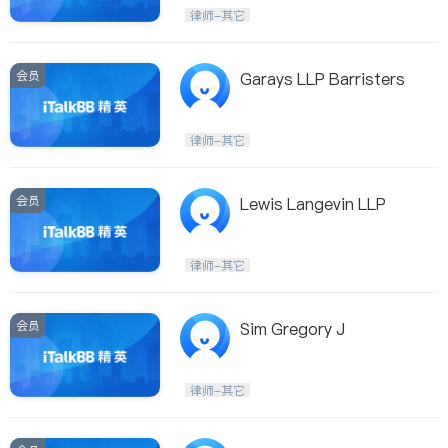
Etobicoke
Hamilton
律师-其它
Windsor
Aurora
Stouffville
Maple
会员
Garays LLP Barristers
Waterloo
Guelph
Burlington
Ajax
律师-其它
Vaughan
Whitby
Oshawa
Niagara Falls
会员
Lewis Langevin LLP
Pickering
Concord
Port Perry
King
律师-其它
ON - Other Cities
会员
Sim Gregory J
律师-其它