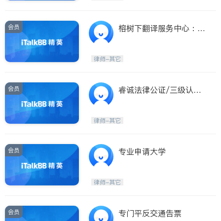
会员
榕树下翻译服务中心：英
语，国语，福州话。
律师-其它
会员
睿诚法律公证/三级认证/
房东租客/留学生监护/房
产委托/旅行同意书/宣誓
律师-其它
书/
会员
专业申请大学
律师-其它
会员
专门平反交通告票