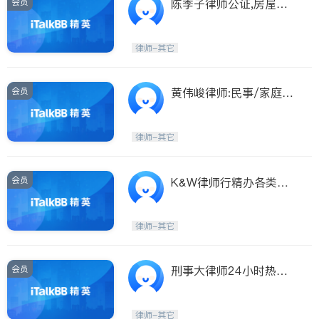
会员
陈季子律师公证,房屋生
意,民事家庭刑事
律师-其它
会员
黄伟峻律师:民事/家庭
法/刑事,房屋生意买卖
律师-其它
会员
K&W律师行精办各类刑
事案件
律师-其它
会员
刑事大律师24小时热线
服务
律师-其它