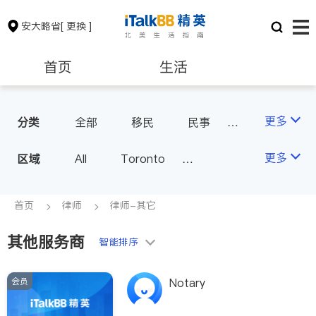
安大略省
[ 更换 ]
首页
生活
医生
律师
更多
分类
全部
移民
民事
车祸理赔
律师-其它
保险理财
房地产租售
更多
区域
All
Toronto
Markham
Richmond Hill
银行贷款
会计师
Scarborough
首页
律师
律师-其它
Mississauga
Ottawa
其他服务商
建筑装修
智能排序
North York
Thornhill
Brampton
Oakville
会员
Notary
Kitchener
Newmarket