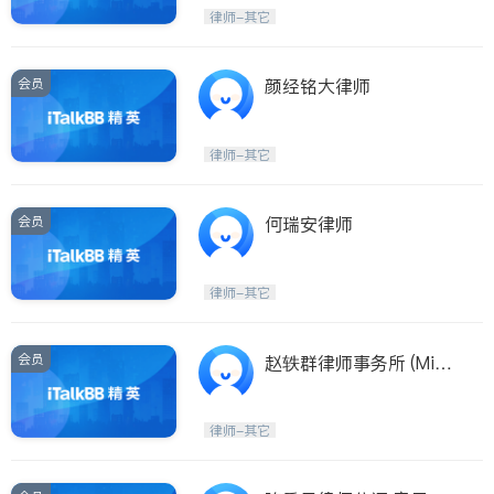
Etobicoke
Hamilton
律师-其它
Windsor
Aurora
Stouffville
Maple
会员
颜经铭大律师
Waterloo
Guelph
Burlington
Ajax
律师-其它
Vaughan
Whitby
Oshawa
Niagara Falls
会员
何瑞安律师
Pickering
Concord
Port Perry
King
律师-其它
ON - Other Cities
会员
赵轶群律师事务所 (Missi
ssauga / GTA)
律师-其它