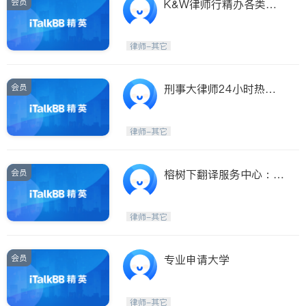
会员
K&W律师行精办各类刑
事案件
律师-其它
会员
刑事大律师24小时热线
服务
律师-其它
会员
榕树下翻译服务中心：英
语，国语，福州话。
律师-其它
会员
专业申请大学
律师-其它