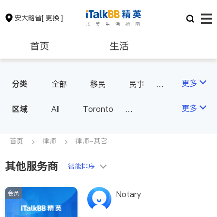
安大略省
[ 更换 ]
首页
生活
医生
律师
更多
分类
全部
移民
民事
车祸理赔
律师-其它
保险理财
房地产租售
更多
区域
All
Toronto
Markham
Richmond Hill
银行贷款
会计师
Scarborough
首页
律师
律师-其它
Mississauga
Ottawa
其他服务商
建筑装修
智能排序
North York
Thornhill
Brampton
Oakville
会员
Notary
Kitchener
Newmarket