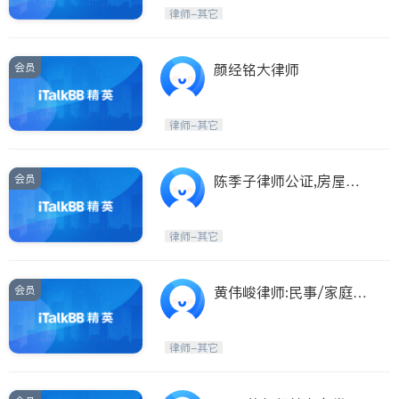
Etobicoke
Hamilton
律师-其它
Windsor
Aurora
Stouffville
Maple
会员
颜经铭大律师
Waterloo
Guelph
Burlington
Ajax
律师-其它
Vaughan
Whitby
Oshawa
Niagara Falls
会员
陈季子律师公证,房屋生
意,民事家庭刑事
Pickering
Concord
Port Perry
King
律师-其它
ON - Other Cities
会员
黄伟峻律师:民事/家庭
法/刑事,房屋生意买卖
律师-其它