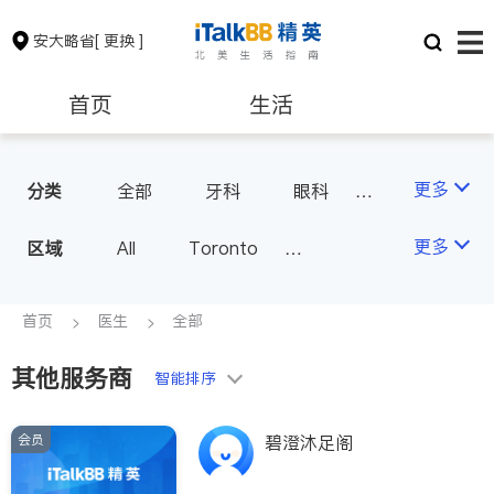
安大略省
[ 更换 ]
首页
生活
医生
律师
更多
分类
全部
牙科
眼科
妇科
儿科
中医
保险理财
房地产租售
更多
区域
All
Toronto
耳鼻喉科
医生-其它
Markham
Richmond Hill
医美
骨科
心理医生
银行贷款
会计师
Scarborough
首页
医生
全部
家庭医生
足科
Mississauga
Ottawa
其他服务商
建筑装修
智能排序
North York
Thornhill
Brampton
Oakville
会员
碧澄沐足阁
Kitchener
Newmarket