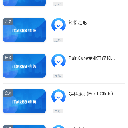
Etobicoke
Hamilton
足科
Windsor
Aurora
Stouffville
Maple
会员
轻松足吧
Waterloo
Guelph
Burlington
Ajax
足科
Vaughan
Whitby
Oshawa
Niagara Falls
会员
PainCare专业理疗和足
科诊所
Pickering
Concord
Port Perry
King
足科
ON - Other Cities
会员
足科诊所(Foot Clinic)
足科