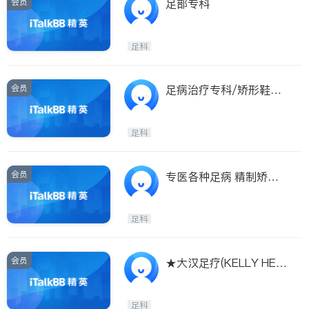
会员
足部专科
足科
会员
足病治疗专科/矫形鞋垫/
痛症治疗专家
足科
会员
专医各种足病 精制矫正
鞋垫
足科
会员
★大汉足疗(KELLY HEA
LTHY CENTRE)★$45/
小时足疗
足科