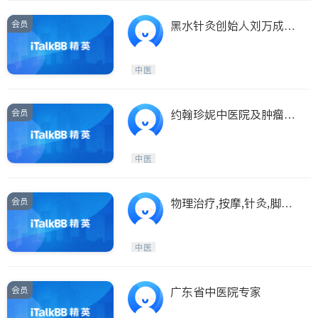
会员
黑水针灸创始人刘万成博
士近50年临床经验
中医
会员
约翰珍妮中医院及肿瘤中
心开张首诊免费
中医
会员
物理治疗,按摩,针灸,脚科
医生和自然疗法
中医
会员
广东省中医院专家