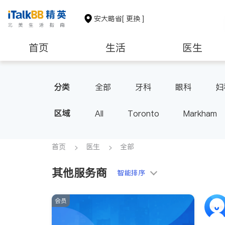
安大略省
[ 更换 ]
首页
生活
医生
建筑装修
分类
全部
牙科
眼科
妇
家庭医生
足科
区域
All
Toronto
Markham
Thornhill
Brampton
Oak
Aurora
Stouffville
Map
首页
医生
全部
Oshawa
Niagara Falls
其他服务商
智能排序
会员