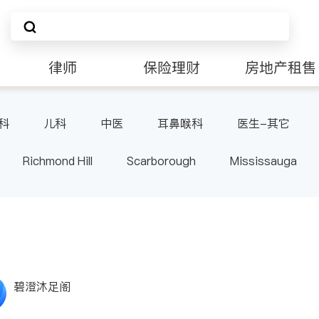
律师
保险理财
房地产租售
科
儿科
中医
耳鼻喉科
医生-其它
Richmond Hill
Scarborough
Mississauga
ville
Kitchener
Newmarket
Etobicoke
le
Waterloo
Guelph
Burlington
Ajax
Pickering
Concord
Port Perry
King
ON
碧澄沐足阁