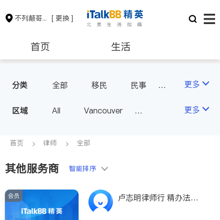
不列颠哥伦比亚省
[ 更换 ]
首页
生活
医生
律师
更多
分类
全部
移民
民事
律师-其它
保险理财
房地产租售
更多
区域
All
Vancouver
Richmond
Burnaby
会计师
建筑装修
Surrey
Coquitlam
首页
律师
全部
North Vancouver
其他服务商
智能排序
Port Coquitlam
Victoria
New Westminster
会员
卢志明律师行 精办法律
Langley
Port Moody
服务，房产商业，移民入
籍、签证申请