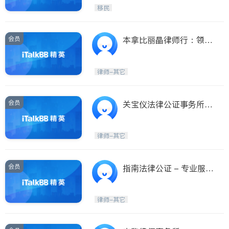
Maple Ridge
Kelowna
移民
Delta
Abbotsford
BC - Other Cities
会员
本拿比丽晶律师行：领馆
认证、驾照翻译、房地产
买卖、公司注册、改名、
律师-其它
刑事洗底、无犯罪记录、
遺產認證
会员
关宝仪法律公证事务所 -
房地产买卖转让, 平安书,
授权书, 文件公证 - 本拿
律师-其它
比丽晶
会员
指南法律公证 - 专业服
务，六天营业，合理收
费，地点方便-本那比
律师-其它