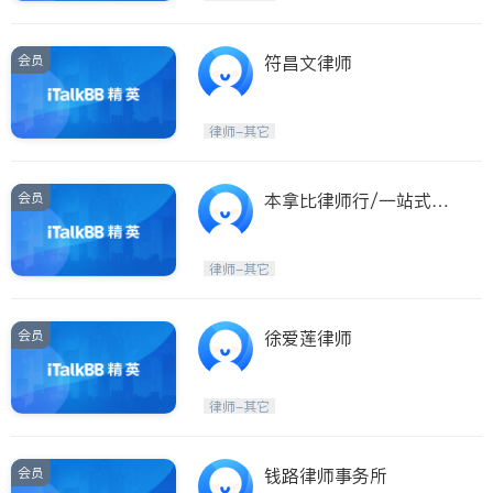
会员
符昌文律师
律师-其它
会员
本拿比律师行/一站式服
务/房地产交易,租赁纠纷,
商业法及纠纷,建筑法,遗
律师-其它
嘱和遗产,家庭法,刑事犯
罪,人身伤害,及公证服务
会员
徐爱莲律师
律师-其它
会员
钱路律师事务所