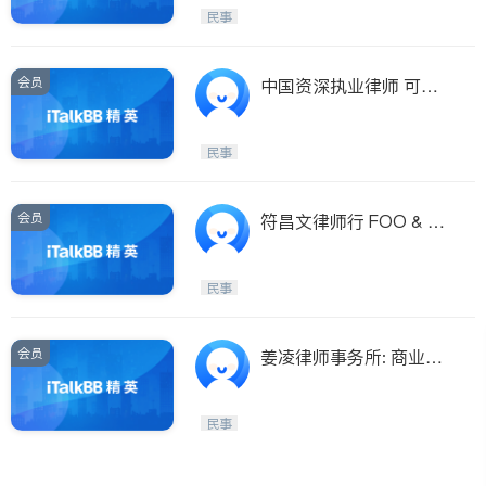
Maple Ridge
Kelowna
民事
及生意买卖
Delta
Abbotsford
BC - Other Cities
会员
中国资深执业律师 可代
理或咨询国内 公司/财
产/婚姻/抚养/继承/赠与
民事
会员
符昌文律师行 FOO & C
OMPANY-家庭法, 离婚/
财产分配, 子女抚养, 刑事
民事
法
会员
姜凌律师事务所: 商业民
用房产过户优惠酬宾。婚
姻法/公司法/民事商业诉
民事
讼律师