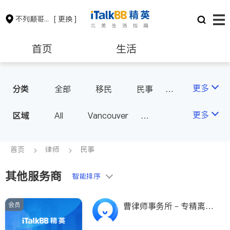
不列颠哥伦比亚省
[ 更换 ]
首页
生活
医生
律师
更多
分类
全部
移民
民事
律师-其它
保险理财
房地产租售
更多
区域
All
Vancouver
Richmond
Burnaby
会计师
建筑装修
Surrey
Coquitlam
首页
律师
民事
North Vancouver
其他服务商
智能排序
Port Coquitlam
Victoria
New Westminster
会员
曹律师事务所－专精离
Langley
Port Moody
婚，分居及婚前协议，经
济纠纷，財產分割，地产