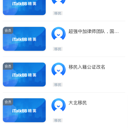
庭法 移民法 商业法 停牌
罚单上庭 刑事法 民事诉
移民
讼 住宅租赁相关
会员
超强中加律师团队，国粤
语服务，提供周末及紧急
预约；商业，房产，移
移民
民，家庭，诉讼；
会员
移民入籍公证改名
移民
会员
大北移民
移民