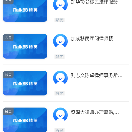
会员
加华协会移民法律服务中
心，移民法律服务
移民
会员
加成移民顾问律师楼
移民
会员
列志文陈卓律师事务所－
地产过户, 家庭法, 移民
法, 生意买卖等。
移民
会员
资深大律师办理离婚,公
証,民刑桉件,难民移民申
请,房地产及生意
移民