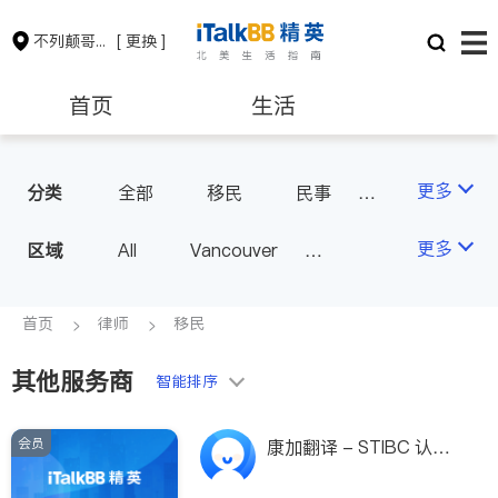
不列颠哥伦比亚省
[ 更换 ]
首页
生活
医生
律师
更多
分类
全部
移民
民事
律师-其它
保险理财
房地产租售
更多
区域
All
Vancouver
Richmond
Burnaby
会计师
建筑装修
Surrey
Coquitlam
首页
律师
移民
North Vancouver
其他服务商
智能排序
Port Coquitlam
Victoria
New Westminster
会员
康加翻译 - STIBC 认证
Langley
Port Moody
翻译,加拿大政府翻译局
签约翻译，移民留学