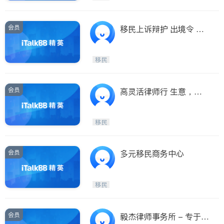
会员
移民上诉辩护 出境令 监
禁令 庇护申请
移民
会员
高灵活律师行 生意，纠
纷，各类移民申请，拒签
上诉
移民
会员
多元移民商务中心
移民
会员
毅杰律师事务所 - 专于家