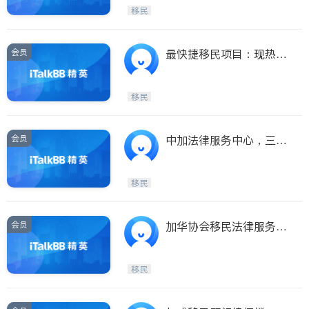
Maple Ridge
Kelowna
移民
Delta
Abbotsford
BC - Other Cities
会员
最快捷移民项目：现热推
曼省莎省BC省投资移
移民
会员
中加法律服务中心，三位
资深律师免费为大温地区
华人提供各类移民咨询
移民
会员
加华协会移民法律服务中
心，移民法律服务
移民