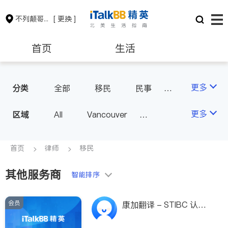
不列颠哥伦比亚省
[ 更换 ]
首页
生活
医生
律师
更多
分类
全部
移民
民事
律师-其它
保险理财
房地产租售
更多
区域
All
Vancouver
Richmond
Burnaby
会计师
建筑装修
Surrey
Coquitlam
首页
律师
移民
North Vancouver
其他服务商
智能排序
Port Coquitlam
Victoria
New Westminster
会员
康加翻译 - STIBC 认证
Langley
Port Moody
翻译,加拿大政府翻译局
签约翻译，移民留学