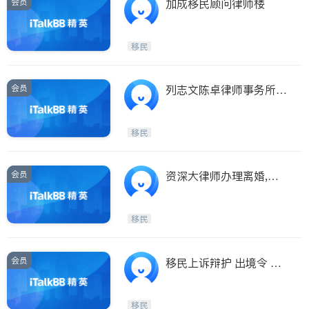
会员
加成移民顾问律师楼
移民
会员
列志文陈卓律师事务所－
地产过户, 家庭法, 移民
法, 生意买卖等。
移民
会员
资深大律师办理离婚,公
証,民刑桉件,难民移民申
请,房地产及生意
移民
会员
移民上诉辩护 出境令 监
禁令 庇护申请
移民