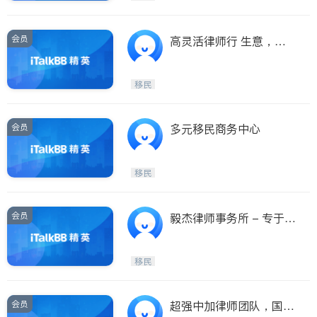
会员
高灵活律师行 生意，纠
纷，各类移民申请，拒签
上诉
移民
会员
多元移民商务中心
移民
会员
毅杰律师事务所 - 专于家
庭法 移民法 商业法 停牌
罚单上庭 刑事法 民事诉
移民
讼 住宅租赁相关
会员
超强中加律师团队，国粤