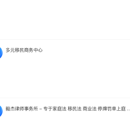
多元移民商务中心
毅杰律师事务所 - 专于家庭法 移民法 商业法 停牌罚单上庭 刑
事法 民事诉讼 住宅租赁相关