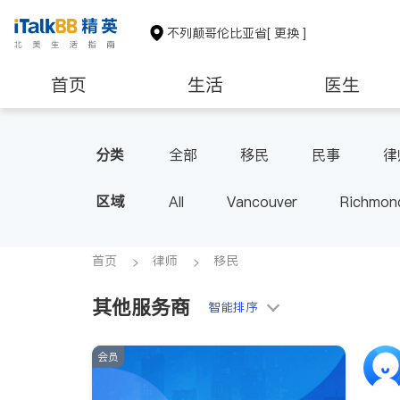
不列颠哥伦比亚省
[ 更换 ]
首页
生活
医生
分类
全部
移民
民事
律
区域
All
Vancouver
Richmon
Victoria
New Westminster
BC - Other Cities
首页
律师
移民
其他服务商
智能排序
会员