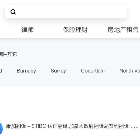
律师
保险理财
房地产租售
师-其它
d
Burnaby
Surrey
Coquitlam
North V
Langley
Port Moody
Maple Ridge
Kelo
康加翻译 - STIBC 认证翻译,加拿大政府翻译局签约翻译，移
民留学