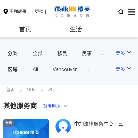
不列颠哥伦比亚省
[ 更换 ]
首页
生活
医生
律师
更多
分类
全部
移民
民事
律师-其它
保险理财
房地产租售
更多
区域
All
Vancouver
Richmond
Burnaby
会计师
建筑装修
Surrey
Coquitlam
首页
律师
移民
North Vancouver
其他服务商
智能排序
Port Coquitlam
Victoria
New Westminster
会员
中加法律服务中心，三位
Langley
Port Moody
资深律师免费为大温地区
华人提供各类移民咨询