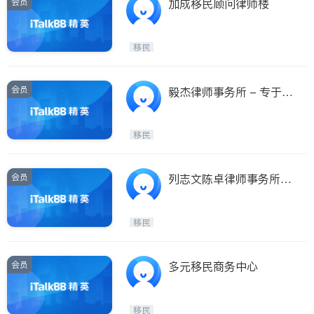
会员
加成移民顾问律师楼
移民
会员
毅杰律师事务所 - 专于家
庭法 移民法 商业法 停牌
罚单上庭 刑事法 民事诉
移民
讼 住宅租赁相关
会员
列志文陈卓律师事务所－
地产过户, 家庭法, 移民
法, 生意买卖等。
移民
会员
多元移民商务中心
移民