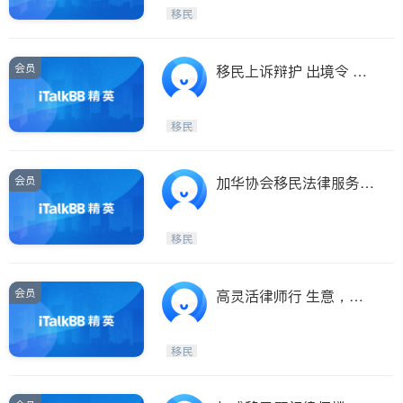
Maple Ridge
Kelowna
移民
Delta
Abbotsford
BC - Other Cities
会员
移民上诉辩护 出境令 监
禁令 庇护申请
移民
会员
加华协会移民法律服务中
心，移民法律服务
移民
会员
高灵活律师行 生意，纠
纷，各类移民申请，拒签
上诉
移民