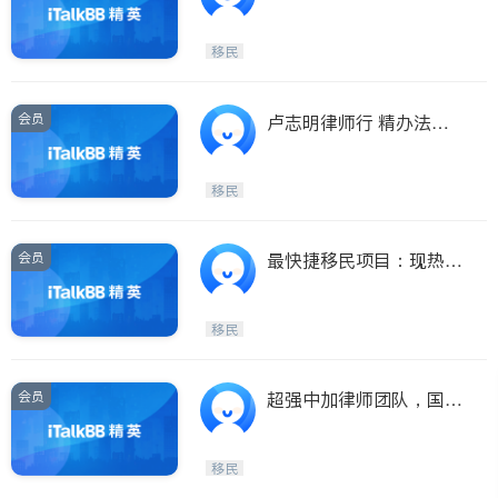
移民
会员
卢志明律师行 精办法律
服务，房产商业，移民入
籍、签证申请
移民
会员
最快捷移民项目：现热推
曼省莎省BC省投资移
移民
会员
超强中加律师团队，国粤
语服务，提供周末及紧急
预约；商业，房产，移
移民
民，家庭，诉讼；