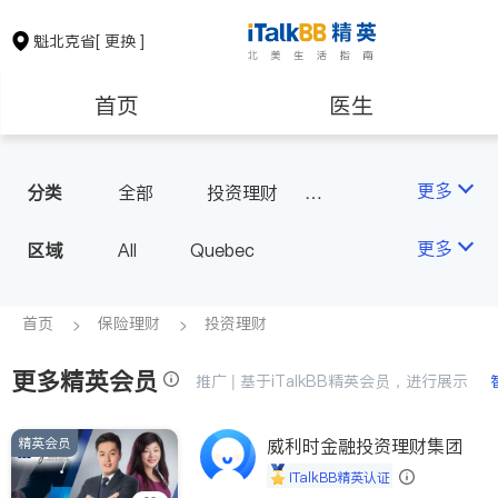
魁北克省
[ 更换 ]
首页
医生
律师
保险理财
更多
分类
全部
投资理财
汽车保险
房地产租售
会计师
更多
区域
All
Quebec
建筑装修
首页
保险理财
投资理财
更多精英会员
推广 | 基于iTalkBB精英会员，进行展示
精英会员
威利时金融投资理财集团
iTalkBB精英认证