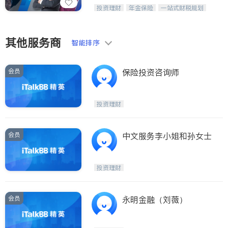
威利时金融集团秉持诚信，提供固定收
投资理财
年金保险
一站式财税规划
益与高回报投资等服务。我们专注于投
人寿保险
投资理财
医疗保险
资、保险及传承规划等多元化组合，助
养老保险
员工保险
力客户实现目标
长期护理医疗保险
伤残保险
其他服务商
智能排序
个人保险
会员
保险投资咨询师
投资理财
会员
中文服务李小姐和孙女士
投资理财
会员
永明金融（刘薇）