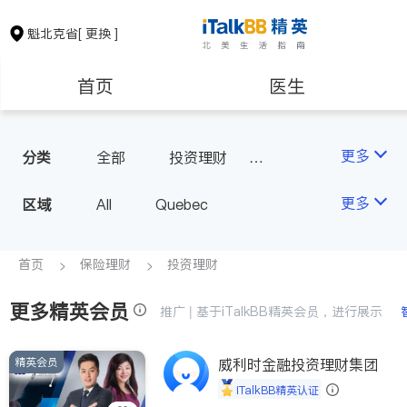
魁北克省
[ 更换 ]
首页
医生
律师
保险理财
更多
分类
全部
投资理财
汽车保险
房地产租售
会计师
更多
区域
All
Quebec
建筑装修
首页
保险理财
投资理财
更多精英会员
推广 | 基于iTalkBB精英会员，进行展示
精英会员
威利时金融投资理财集团
iTalkBB精英认证