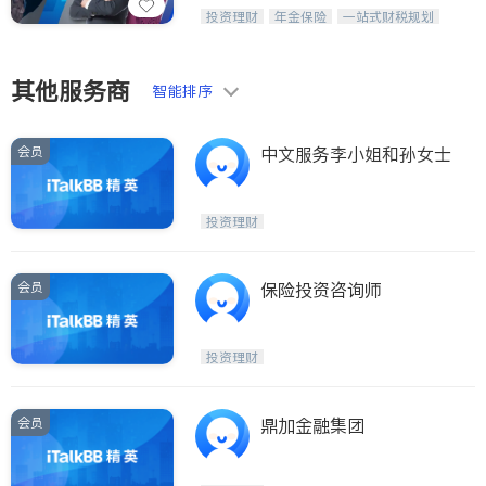
威利时金融集团秉持诚信，提供固定收
投资理财
年金保险
一站式财税规划
益与高回报投资等服务。我们专注于投
人寿保险
投资理财
医疗保险
资、保险及传承规划等多元化组合，助
养老保险
员工保险
力客户实现目标
长期护理医疗保险
伤残保险
其他服务商
智能排序
个人保险
会员
中文服务李小姐和孙女士
投资理财
会员
保险投资咨询师
投资理财
会员
鼎加金融集团