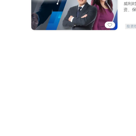
威利
资、
投资
员工