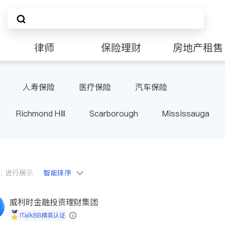
律师
保险理财
房地产租售
人寿保险
医疗保险
汽车保险
Richmond Hill
Scarborough
Mississauga
ville
Kitchener
Newmarket
Etobicoke
le
Waterloo
Guelph
Burlington
Ajax
Pickering
Concord
Port Perry
King
ON
会员，进行展示
智能排序
威利时金融投资理财集团
iTalkBB精英认证