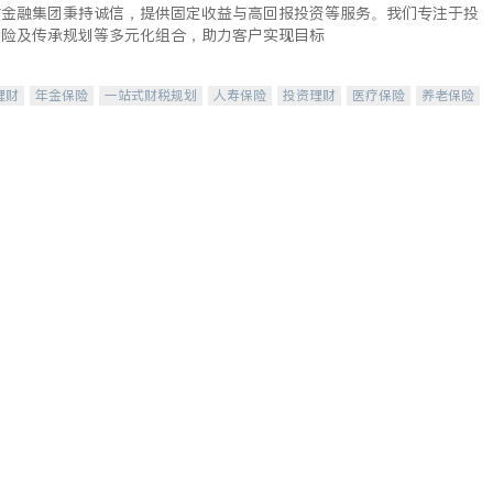
时金融集团秉持诚信，提供固定收益与高回报投资等服务。我们专注于投
保险及传承规划等多元化组合，助力客户实现目标
理财
年金保险
一站式财税规划
人寿保险
投资理财
医疗保险
养老保险
保险
长期护理医疗保险
伤残保险
个人保险