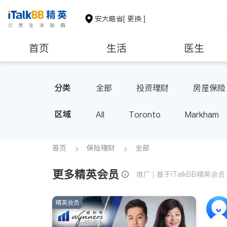
安大略省
[ 更换 ]
首页
生活
医生
建筑装修
分类
全部
投资理财
房屋保险
区域
All
Toronto
Markham
Thornhill
Brampton
Oak
Aurora
Stouffville
Map
首页
保险理财
全部
Oshawa
Niagara Falls
更多精英会员
推广 | 基于iTalkBB精英
精英会员