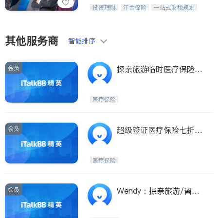
Etobicoke
Hamilton
威利时金融集团秉持诚信，提供固定收
投资理财
年金保险
一站式财税规划
益与高回报投资等服务。我们专注于投
Windsor
Aurora
人寿保险
投资理财
医疗保险
资、保险及传承规划等多元化组合，助
养老保险
员工保险
Stouffville
Maple
力客户实现目标
长期护理医疗保险
伤残保险
其他服务商
智能排序
个人保险
Waterloo
Guelph
Burlington
Ajax
会员
探亲旅游临时医疗保险
Vaughan
Whitby
+超级签证医疗保险
Oshawa
Niagara Falls
医疗保险
Pickering
Concord
Port Perry
King
会员
超级签证医疗保险七折优
惠，最低$1.5起/天
ON - Other Cities
医疗保险
会员
Wendy：探亲旅游/留学
生/陪读父母/超级签证旅
游保险7折起