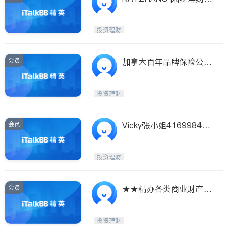
地产
投资理财
会员
加拿大百年品牌保险公司
高分红终身保单（投资
+保障)/大病健康保险-儿
投资理财
童、青年长者
会员
Vicky张小姐416998465
4超级签证/探亲保险
投资理财
会员
★★精办各类商业财产,
责任保险CGL★★
投资理财