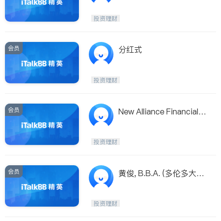
投资理财
会员
分红式
投资理财
会员
New Alliance Financial G
roup Inc.
投资理财
会员
黄俊, B.B.A. (多伦多大
学)理财保险顾问/经理 创
富理财集团
投资理财