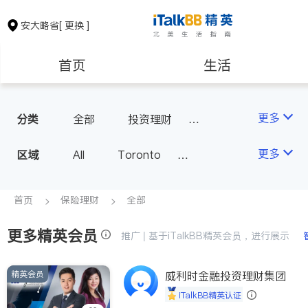
安大略省
[ 更换 ]
首页
生活
医生
律师
更多
分类
全部
投资理财
房屋保险
人寿保险
保险理财
房地产租售
更多
区域
All
Toronto
医疗保险
汽车保险
Markham
Richmond Hill
银行贷款
会计师
Scarborough
首页
保险理财
全部
Mississauga
Ottawa
更多精英会员
建筑装修
推广 | 基于iTalkBB精英会员，进行展示
North York
Thornhill
Brampton
Oakville
精英会员
威利时金融投资理财集团
Kitchener
Newmarket
iTalkBB精英认证