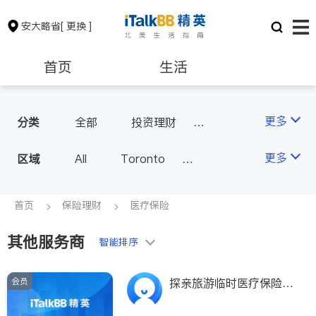
安大略省
[ 更换 ]
首页
生活
医生
律师
更多
分类
全部
投资理财
房屋保险
人寿保险
保险理财
房地产租售
更多
区域
All
Toronto
医疗保险
汽车保险
Markham
Richmond Hill
银行贷款
会计师
Scarborough
首页
保险理财
医疗保险
Mississauga
Ottawa
其他服务商
建筑装修
智能排序
North York
Thornhill
Brampton
Oakville
会员
探亲旅游临时医疗保险
Kitchener
Newmarket
+超级签证医疗保险