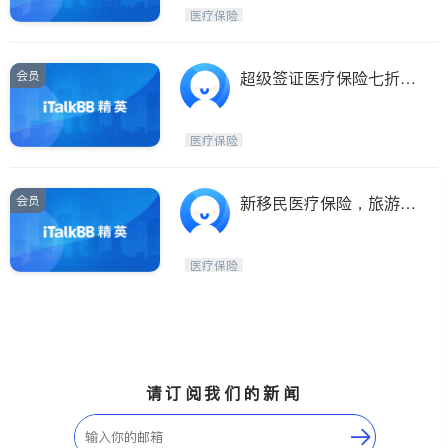
Etobicoke
Hamilton
医疗保险
Windsor
Aurora
Stouffville
Maple
会员
超级签证医疗保险七折优
Waterloo
Guelph
惠，最低$1.5起/天
Burlington
Ajax
医疗保险
Vaughan
Whitby
Oshawa
Niagara Falls
会员
新移民医疗保险，旅游探
亲保险
Pickering
Concord
Port Perry
King
医疗保险
ON - Other Cities
请订阅我们的新闻