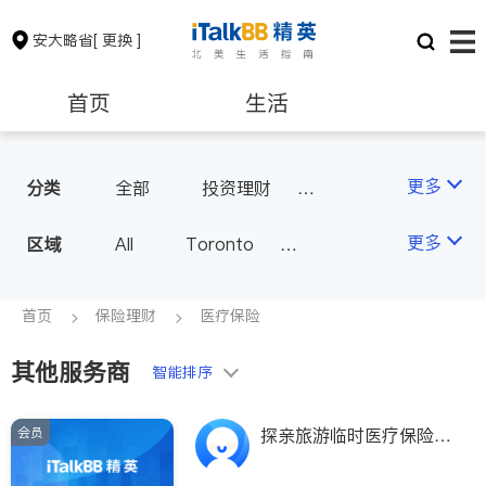
安大略省
[ 更换 ]
首页
生活
医生
律师
更多
分类
全部
投资理财
房屋保险
人寿保险
保险理财
房地产租售
更多
区域
All
Toronto
医疗保险
汽车保险
Markham
Richmond Hill
银行贷款
会计师
Scarborough
首页
保险理财
医疗保险
Mississauga
Ottawa
其他服务商
建筑装修
智能排序
North York
Thornhill
Brampton
Oakville
会员
探亲旅游临时医疗保险
Kitchener
Newmarket
+超级签证医疗保险