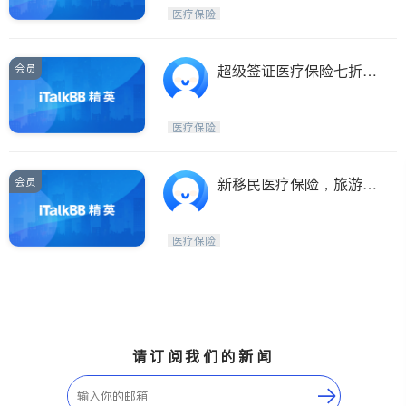
Etobicoke
Hamilton
医疗保险
Windsor
Aurora
Stouffville
Maple
会员
超级签证医疗保险七折优
Waterloo
Guelph
惠，最低$1.5起/天
Burlington
Ajax
医疗保险
Vaughan
Whitby
Oshawa
Niagara Falls
会员
新移民医疗保险，旅游探
亲保险
Pickering
Concord
Port Perry
King
医疗保险
ON - Other Cities
请订阅我们的新闻