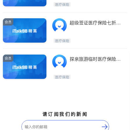
Etobicoke
Hamilton
医疗保险
Windsor
Aurora
Stouffville
Maple
会员
超级签证医疗保险七折优
Waterloo
Guelph
惠，最低$1.5起/天
Burlington
Ajax
医疗保险
Vaughan
Whitby
Oshawa
Niagara Falls
会员
探亲旅游临时医疗保险
+超级签证医疗保险
Pickering
Concord
Port Perry
King
医疗保险
ON - Other Cities
请订阅我们的新闻