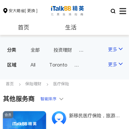
安大略省
[ 更换 ]
首页
生活
医生
律师
更多
分类
全部
投资理财
房屋保险
人寿保险
保险理财
房地产租售
更多
区域
All
Toronto
医疗保险
汽车保险
Markham
Richmond Hill
银行贷款
会计师
Scarborough
首页
保险理财
医疗保险
Mississauga
Ottawa
其他服务商
建筑装修
智能排序
North York
Thornhill
Brampton
Oakville
会员
新移民医疗保险，旅游探
Kitchener
Newmarket
亲保险