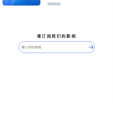
财策划师
Etobicoke
Hamilton
房屋保险
Windsor
Aurora
Stouffville
Maple
Waterloo
Guelph
Burlington
Ajax
请订阅我们的新闻
Vaughan
Whitby
Oshawa
Niagara Falls
Pickering
Concord
Port Perry
King
ON - Other Cities