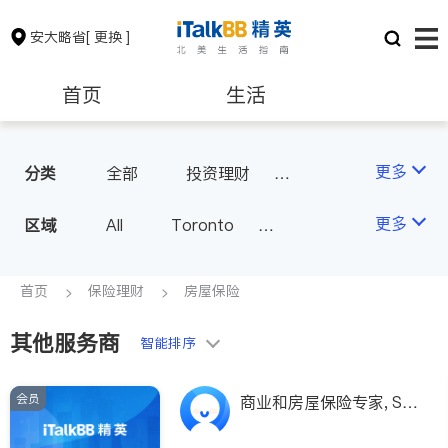
安大略省
[ 更换 ]
首页
生活
医生
律师
更多
分类
全部
投资理财
房屋保险
人寿保险
保险理财
房地产租售
更多
区域
All
Toronto
医疗保险
汽车保险
Markham
Richmond Hill
银行贷款
会计师
Scarborough
首页
保险理财
房屋保险
Mississauga
Ottawa
其他服务商
建筑装修
智能排序
North York
Thornhill
Brampton
Oakville
会员
商业和房屋保险专家, Sa
Kitchener
Newmarket
ndy Chen：CFP- 认证理