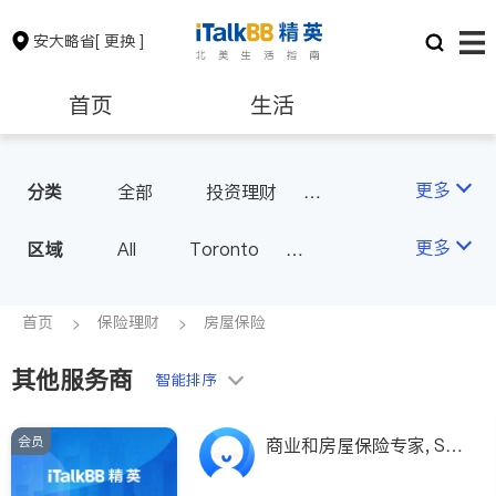
安大略省
[ 更换 ]
首页
生活
医生
律师
更多
分类
全部
投资理财
房屋保险
人寿保险
保险理财
房地产租售
更多
区域
All
Toronto
医疗保险
汽车保险
Markham
Richmond Hill
银行贷款
会计师
Scarborough
首页
保险理财
房屋保险
Mississauga
Ottawa
其他服务商
建筑装修
智能排序
North York
Thornhill
Brampton
Oakville
会员
商业和房屋保险专家, Sa
Kitchener
Newmarket
ndy Chen：CFP- 认证理