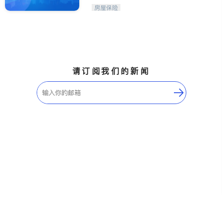
财策划师
Etobicoke
Hamilton
房屋保险
Windsor
Aurora
Stouffville
Maple
Waterloo
Guelph
Burlington
Ajax
请订阅我们的新闻
Vaughan
Whitby
Oshawa
Niagara Falls
Pickering
Concord
Port Perry
King
ON - Other Cities