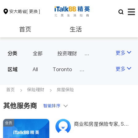
安大略省
[ 更换 ]
首页
生活
医生
律师
更多
分类
全部
投资理财
房屋保险
人寿保险
保险理财
房地产租售
更多
区域
All
Toronto
医疗保险
汽车保险
Markham
Richmond Hill
银行贷款
会计师
Scarborough
首页
保险理财
房屋保险
Mississauga
Ottawa
其他服务商
建筑装修
智能排序
North York
Thornhill
Brampton
Oakville
会员
商业和房屋保险专家, Sa
Kitchener
Newmarket
ndy Chen：CFP- 认证理