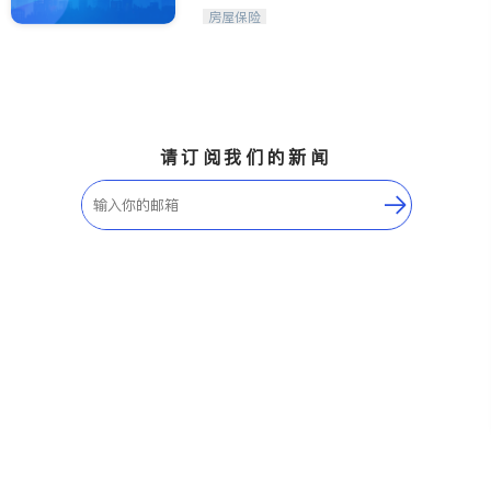
财策划师
Etobicoke
Hamilton
房屋保险
Windsor
Aurora
Stouffville
Maple
Waterloo
Guelph
Burlington
Ajax
请订阅我们的新闻
Vaughan
Whitby
Oshawa
Niagara Falls
Pickering
Concord
Port Perry
King
ON - Other Cities