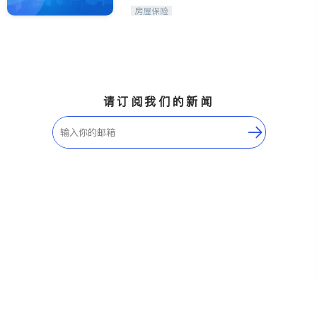
财策划师
Etobicoke
Hamilton
房屋保险
Windsor
Aurora
Stouffville
Maple
Waterloo
Guelph
Burlington
Ajax
请订阅我们的新闻
Vaughan
Whitby
Oshawa
Niagara Falls
Pickering
Concord
Port Perry
King
ON - Other Cities