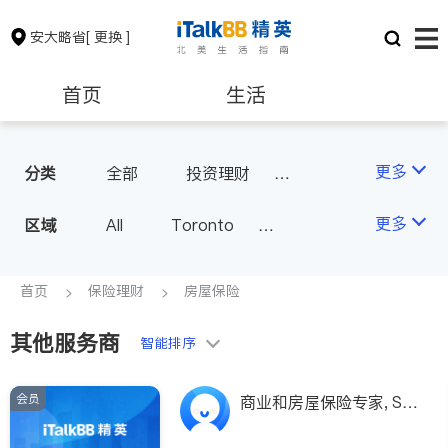
安大略省
[ 更换 ]
首页
生活
医生
律师
更多
分类
全部
投资理财
房屋保险
人寿保险
保险理财
房地产租售
更多
区域
All
Toronto
医疗保险
汽车保险
Markham
Richmond Hill
银行贷款
会计师
Scarborough
首页
保险理财
房屋保险
Mississauga
Ottawa
其他服务商
建筑装修
智能排序
North York
Thornhill
Brampton
Oakville
会员
商业和房屋保险专家, Sa
Kitchener
Newmarket
ndy Chen：CFP- 认证理