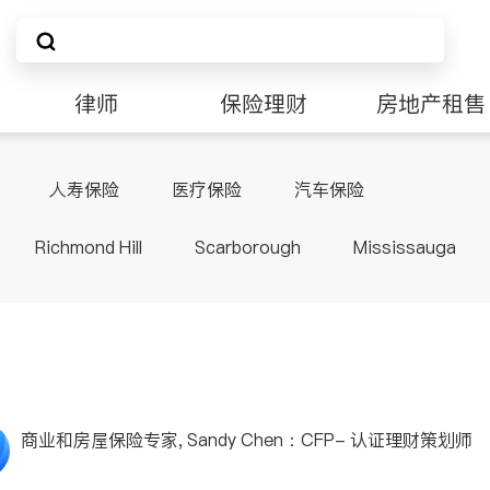
律师
保险理财
房地产租售
人寿保险
医疗保险
汽车保险
Richmond Hill
Scarborough
Mississauga
ville
Kitchener
Newmarket
Etobicoke
le
Waterloo
Guelph
Burlington
Ajax
Pickering
Concord
Port Perry
King
ON
商业和房屋保险专家, Sandy Chen：CFP- 认证理财策划师