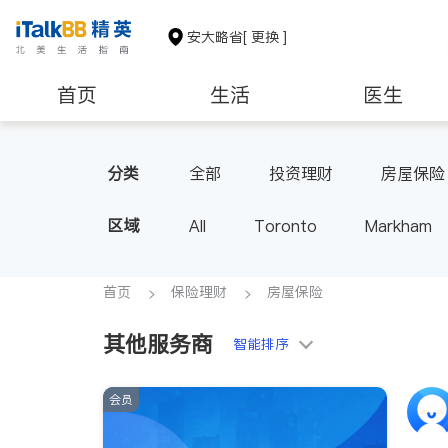
安大略省
[ 更换 ]
首页
生活
医生
建筑装修
分类
全部
投资理财
房屋保险
区域
All
Toronto
Markham
Thornhill
Brampton
Oak
Aurora
Stouffville
Map
首页
保险理财
房屋保险
Oshawa
Niagara Falls
其他服务商
智能排序
会员