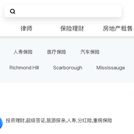
律师
保险理财
房地产租售
人寿保险
医疗保险
汽车保险
Richmond Hill
Scarborough
Mississauga
ville
Kitchener
Newmarket
Etobicoke
le
Waterloo
Guelph
Burlington
Ajax
Pickering
Concord
Port Perry
King
ON
投资理财,超级签证,旅游探亲,人寿,分红险,重病保险