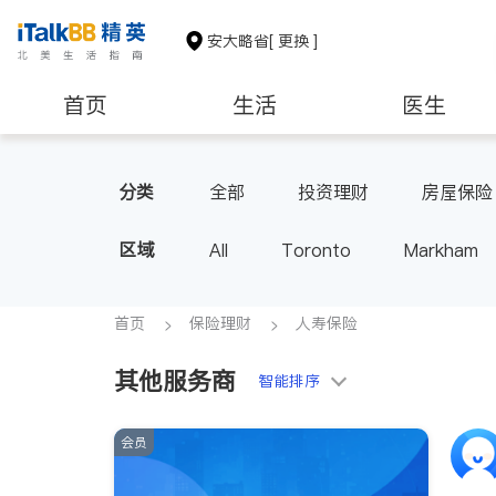
安大略省
[ 更换 ]
首页
生活
医生
建筑装修
分类
全部
投资理财
房屋保险
区域
All
Toronto
Markham
Thornhill
Brampton
Oak
Aurora
Stouffville
Map
首页
保险理财
人寿保险
Oshawa
Niagara Falls
其他服务商
智能排序
会员