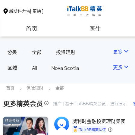
新斯科舍省
[ 更换 ]
首页
医生
保险理财
会计师
更多
分类
全部
投资理财
建筑装修
更多
区域
All
Nova Scotia
首页
保险理财
全部
更多精英会员
推广 | 基于iTalkBB精英会员，进行展示
精英会员
威利时金融投资理财集团
iTalkBB精英认证