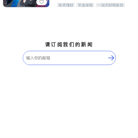
威利时金融集团秉持诚信，提供固定收
投资理财
年金保险
一站式财税规划
益与高回报投资等服务。我们专注于投
人寿保险
投资理财
医疗保险
资、保险及传承规划等多元化组合，助
养老保险
员工保险
力客户实现目标
长期护理医疗保险
伤残保险
个人保险
请订阅我们的新闻