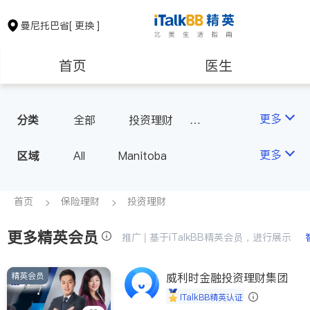
曼尼托巴省
[ 更换 ]
首页
医生
保险理财
房地产租售
更多
分类
全部
投资理财
人寿保险
会计师
建筑装修
更多
区域
All
Manitoba
首页
保险理财
投资理财
更多精英会员
推广 | 基于iTalkBB精英会员，进行展示
精英会员
威利时金融投资理财集团
iTalkBB精英认证