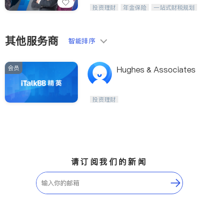
威利时金融集团秉持诚信，提供固定收
投资理财
年金保险
一站式财税规划
益与高回报投资等服务。我们专注于投
人寿保险
投资理财
医疗保险
资、保险及传承规划等多元化组合，助
养老保险
员工保险
力客户实现目标
长期护理医疗保险
伤残保险
其他服务商
智能排序
个人保险
会员
Hughes & Associates
投资理财
请订阅我们的新闻