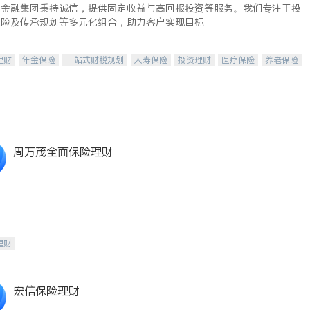
时金融集团秉持诚信，提供固定收益与高回报投资等服务。我们专注于投
保险及传承规划等多元化组合，助力客户实现目标
理财
年金保险
一站式财税规划
人寿保险
投资理财
医疗保险
养老保险
保险
长期护理医疗保险
伤残保险
个人保险
周万茂全面保险理财
理财
宏信保险理财