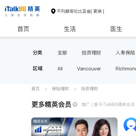
不列颠哥伦比亚省
[ 更换 ]
首页
生活
医生
分类
全部
投资理财
人寿保险
区域
All
Vancouver
Richmon
Victoria
New Westminster
BC - Other Cities
首页
保险理财
投资理财
更多精英会员
推广 | 基于iTalkBB精英
精英会员