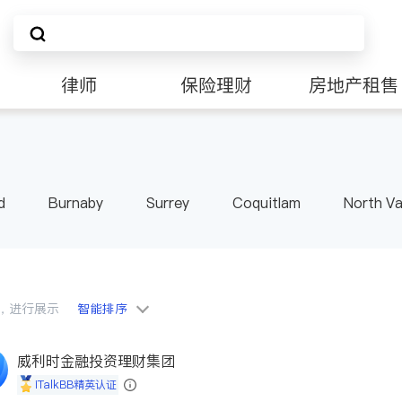
律师
保险理财
房地产租售
d
Burnaby
Surrey
Coquitlam
North V
Langley
Port Moody
Maple Ridge
Kelo
会员，进行展示
智能排序
威利时金融投资理财集团
iTalkBB精英认证