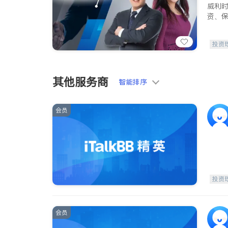
威利
资、
投资
员工
其他服务商
智能排序
会员
投资
会员