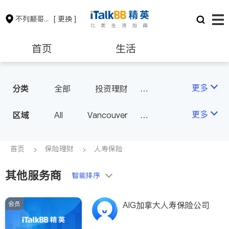
不列颠哥伦比亚省
[ 更换 ]
首页
生活
医生
律师
更多
分类
全部
投资理财
人寿保险
保险理财
房地产租售
更多
区域
All
Vancouver
Richmond
Burnaby
会计师
建筑装修
Surrey
Coquitlam
首页
保险理财
人寿保险
North Vancouver
其他服务商
智能排序
Port Coquitlam
Victoria
New Westminster
会员
AIG加拿大人寿保险公司
Langley
Port Moody