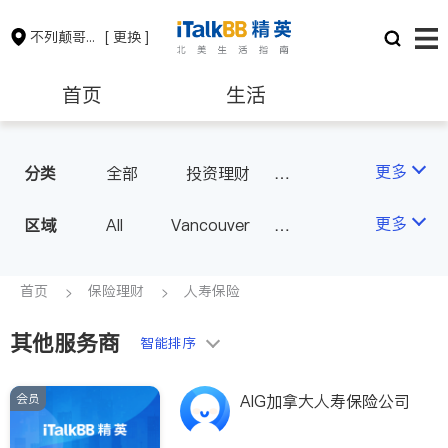
不列颠哥伦比亚省
[ 更换 ]
首页
生活
医生
律师
更多
分类
全部
投资理财
人寿保险
保险理财
房地产租售
更多
区域
All
Vancouver
Richmond
Burnaby
会计师
建筑装修
Surrey
Coquitlam
首页
保险理财
人寿保险
North Vancouver
其他服务商
智能排序
Port Coquitlam
Victoria
New Westminster
会员
AIG加拿大人寿保险公司
Langley
Port Moody