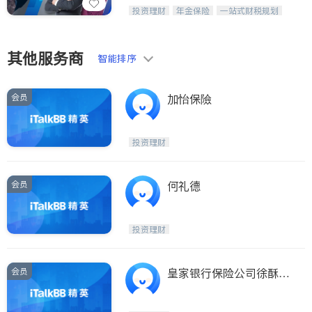
威利时金融集团秉持诚信，提供固定收
投资理财
年金保险
一站式财税规划
益与高回报投资等服务。我们专注于投
人寿保险
投资理财
医疗保险
资、保险及传承规划等多元化组合，助
养老保险
员工保险
力客户实现目标
长期护理医疗保险
伤残保险
其他服务商
智能排序
个人保险
会员
加怡保險
投资理财
会员
何礼德
投资理财
会员
皇家银行保险公司徐酥然
保险顾问