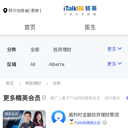
阿尔伯塔省
[ 更换 ]
首页
医生
律师
保险理财
更多
分类
全部
投资理财
房地产租售
会计师
更多
区域
All
Alberta
建筑装修
首页
保险理财
全部
更多精英会员
推广 | 基于iTalkBB精英会员，进行展示
精英会员
威利时金融投资理财集团
iTalkBB精英认证