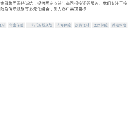
时金融集团秉持诚信，提供固定收益与高回报投资等服务。我们专注于投
保险及传承规划等多元化组合，助力客户实现目标
理财
年金保险
一站式财税规划
人寿保险
投资理财
医疗保险
养老保险
保险
长期护理医疗保险
伤残保险
个人保险