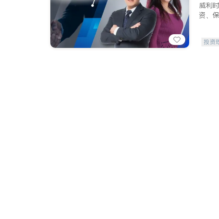
威利
资、
投资
员工