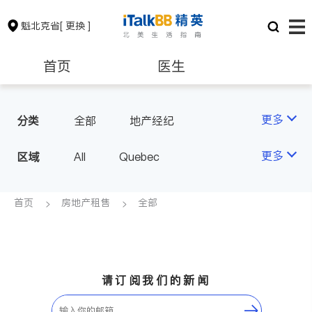
魁北克省
[ 更换 ]
首页
医生
律师
保险理财
更多
分类
全部
地产经纪
房地产租售
会计师
更多
区域
All
Quebec
建筑装修
首页
房地产租售
全部
请订阅我们的新闻