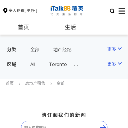
安大略省
[ 更换 ]
首页
生活
医生
律师
更多
分类
全部
地产经纪
保险理财
房地产租售
更多
区域
All
Toronto
Markham
Richmond Hill
银行贷款
会计师
Scarborough
首页
房地产租售
全部
Mississauga
Ottawa
建筑装修
North York
Thornhill
Brampton
Oakville
请订阅我们的新闻
Kitchener
Newmarket