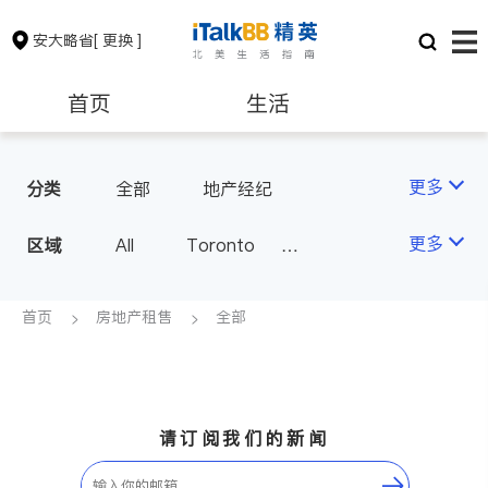
安大略省
[ 更换 ]
首页
生活
医生
律师
更多
分类
全部
地产经纪
保险理财
房地产租售
更多
区域
All
Toronto
Markham
Richmond Hill
银行贷款
会计师
Scarborough
首页
房地产租售
全部
Mississauga
Ottawa
建筑装修
North York
Thornhill
Brampton
Oakville
请订阅我们的新闻
Kitchener
Newmarket