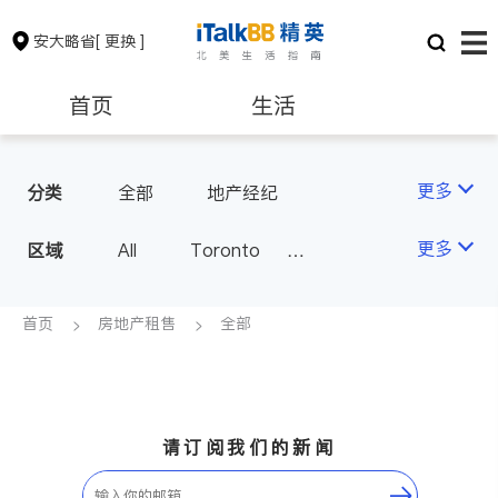
安大略省
[ 更换 ]
首页
生活
医生
律师
更多
分类
全部
地产经纪
保险理财
房地产租售
更多
区域
All
Toronto
Markham
Richmond Hill
银行贷款
会计师
Scarborough
首页
房地产租售
全部
Mississauga
Ottawa
建筑装修
North York
Thornhill
Brampton
Oakville
请订阅我们的新闻
Kitchener
Newmarket