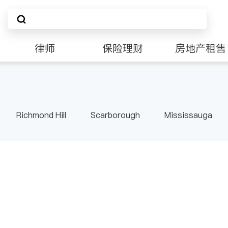
律师
保险理财
房地产租售
Richmond Hill
Scarborough
Mississauga
ville
Kitchener
Newmarket
Etobicoke
le
Waterloo
Guelph
Burlington
Ajax
Pickering
Concord
Port Perry
King
ON