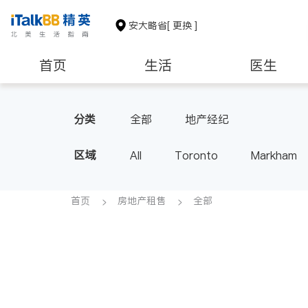
安大略省
[ 更换 ]
首页
生活
医生
建筑装修
分类
全部
地产经纪
区域
All
Toronto
Markham
Thornhill
Brampton
Oak
Aurora
Stouffville
Map
首页
房地产租售
全部
Oshawa
Niagara Falls