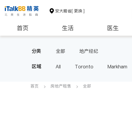
安大略省
[ 更换 ]
首页
生活
医生
建筑装修
分类
全部
地产经纪
区域
All
Toronto
Markham
Thornhill
Brampton
Oak
Aurora
Stouffville
Map
首页
房地产租售
全部
Oshawa
Niagara Falls