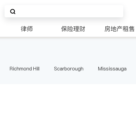
律师
保险理财
房地产租售
Richmond Hill
Scarborough
Mississauga
ville
Kitchener
Newmarket
Etobicoke
le
Waterloo
Guelph
Burlington
Ajax
Pickering
Concord
Port Perry
King
ON