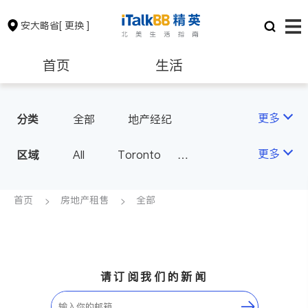
安大略省
[ 更换 ]
首页
生活
医生
律师
更多
分类
全部
地产经纪
保险理财
房地产租售
更多
区域
All
Toronto
Markham
Richmond Hill
银行贷款
会计师
Scarborough
首页
房地产租售
全部
Mississauga
Ottawa
建筑装修
North York
Thornhill
Brampton
Oakville
请订阅我们的新闻
Kitchener
Newmarket