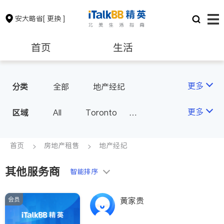
安大略省
[ 更换 ]
首页
生活
医生
律师
更多
分类
全部
地产经纪
保险理财
房地产租售
更多
区域
All
Toronto
Markham
Richmond Hill
银行贷款
会计师
Scarborough
首页
房地产租售
地产经纪
Mississauga
Ottawa
其他服务商
建筑装修
智能排序
North York
Thornhill
Brampton
Oakville
会员
黄家贵
Kitchener
Newmarket