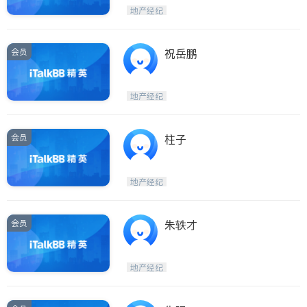
Etobicoke
Hamilton
地产经纪
Windsor
Aurora
Stouffville
Maple
会员
祝岳鹏
Waterloo
Guelph
Burlington
Ajax
地产经纪
Vaughan
Whitby
Oshawa
Niagara Falls
会员
柱子
Pickering
Concord
Port Perry
King
地产经纪
ON - Other Cities
会员
朱轶才
地产经纪