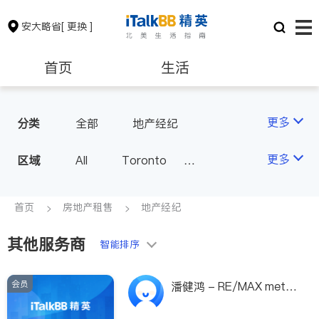
安大略省
[ 更换 ]
首页
生活
医生
律师
更多
分类
全部
地产经纪
保险理财
房地产租售
更多
区域
All
Toronto
Markham
Richmond Hill
银行贷款
会计师
Scarborough
首页
房地产租售
地产经纪
Mississauga
Ottawa
其他服务商
建筑装修
智能排序
North York
Thornhill
Brampton
Oakville
会员
潘健鸿 - RE/MAX metro
Kitchener
Newmarket
-city realty ltd