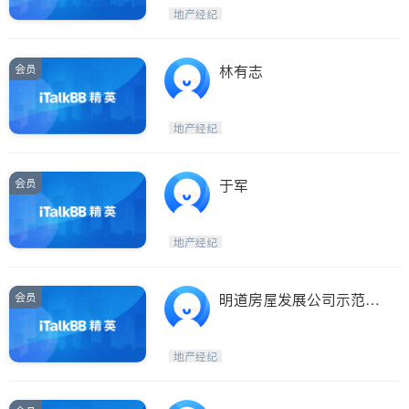
Etobicoke
Hamilton
地产经纪
Windsor
Aurora
Stouffville
Maple
会员
林有志
Waterloo
Guelph
Burlington
Ajax
地产经纪
Vaughan
Whitby
Oshawa
Niagara Falls
会员
于军
Pickering
Concord
Port Perry
King
地产经纪
ON - Other Cities
会员
明道房屋发展公司示范中
心
地产经纪