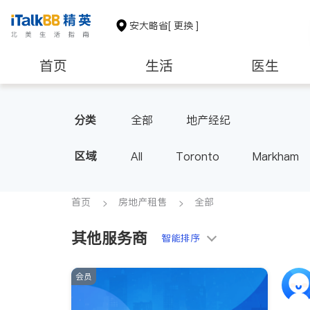
安大略省
[ 更换 ]
首页
生活
医生
建筑装修
分类
全部
地产经纪
区域
All
Toronto
Markham
Thornhill
Brampton
Oak
Aurora
Stouffville
Map
首页
房地产租售
全部
Oshawa
Niagara Falls
其他服务商
智能排序
会员