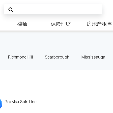
律师
保险理财
房地产租售
Richmond Hill
Scarborough
Mississauga
ville
Kitchener
Newmarket
Etobicoke
le
Waterloo
Guelph
Burlington
Ajax
Pickering
Concord
Port Perry
King
ON
Re/Max Spirit Inc